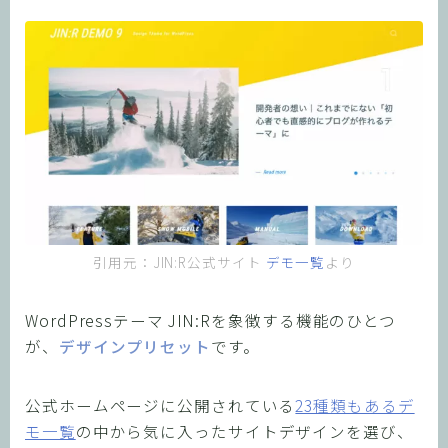
引用元：JIN:R公式サイト
デモ一覧
より
WordPressテーマ JIN:Rを象徴する機能のひとつ
が、
デザインプリセット
です。
公式ホームページに公開されている
23種類もあるデ
モ一覧
の中から気に入ったサイトデザインを選び、