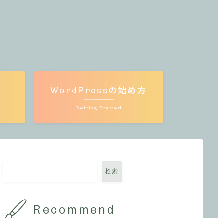
WordPressの始め方
Getting Started
検索
Recommend