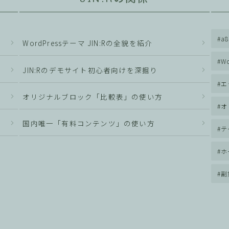
a8
WordPressテーマ JIN:Rの全貌を紹介
Wo
JIN:Rのデモサイト初心者向けを深掘り
エ
オリジナルブロック「比較表」の使い方
オ
国内唯一「有料コンテンツ」の使い方
テ
ホ
副