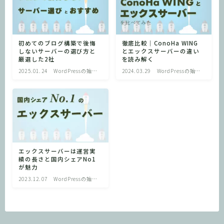
初めてのブログ構築で後悔
徹底比較｜ConoHa WING
しないサーバーの選び方と
とエックスサーバーの違い
厳選した2社
を読み解く
2025.01.24
WordPressの始め
2024.03.29
WordPressの始め
方
方
エックスサーバーは運営実
績の長さと国内シェアNo1
が魅力
2023.12.07
WordPressの始め
方